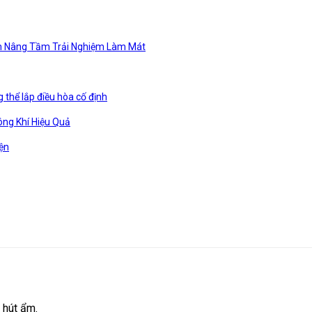
ẩm Nâng Tầm Trải Nghiệm Làm Mát
 thể lắp điều hòa cố định
ông Khí Hiệu Quả
ện
 hút ẩm.