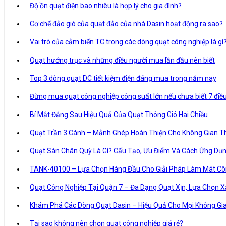
Độ ồn quạt điện bao nhiêu là hợp lý cho gia đình?
Cơ chế đảo gió của quạt đảo của nhà Dasin hoạt động ra sao?
Vai trò của cảm biến TC trong các dòng quạt công nghiệp là gì
Quạt hướng trục và những điều người mua lần đầu nên biết
Top 3 dòng quạt DC tiết kiệm điện đáng mua trong năm nay
Đừng mua quạt công nghiệp công suất lớn nếu chưa biết 7 điề
Bí Mật Đằng Sau Hiệu Quả Của Quạt Thông Gió Hai Chiều
Quạt Trần 3 Cánh – Mảnh Ghép Hoàn Thiện Cho Không Gian 
Quạt Sàn Chân Quỳ Là Gì? Cấu Tạo, Ưu Điểm Và Cách Ứng Dụ
TANK-40100 – Lựa Chọn Hàng Đầu Cho Giải Pháp Làm Mát Cô
Quạt Công Nghiệp Tại Quận 7 – Đa Dạng Quạt Xịn, Lựa Chọn X
Khám Phá Các Dòng Quạt Dasin – Hiệu Quả Cho Mọi Không Gi
Tại sao không nên chọn quạt công nghiệp giá rẻ?