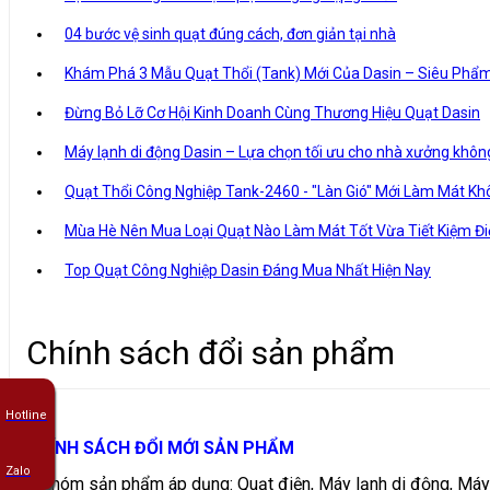
04 bước vệ sinh quạt đúng cách, đơn giản tại nhà
Khám Phá 3 Mẫu Quạt Thổi (Tank) Mới Của Dasin – Siêu Ph
Đừng Bỏ Lỡ Cơ Hội Kinh Doanh Cùng Thương Hiệu Quạt Dasin
Máy lạnh di động Dasin – Lựa chọn tối ưu cho nhà xưởng không
Quạt Thổi Công Nghiệp Tank-2460 - "Làn Gió" Mới Làm Mát Kh
Mùa Hè Nên Mua Loại Quạt Nào Làm Mát Tốt Vừa Tiết Kiệm Đi
Top Quạt Công Nghiệp Dasin Đáng Mua Nhất Hiện Nay
Chính sách đổi sản phẩm
Hotline
CHÍNH SÁCH ĐỔI MỚI SẢN PHẨM
Zalo
♦ Nhóm sản phẩm áp dụng: Quạt điện, Máy lạnh di động, Máy