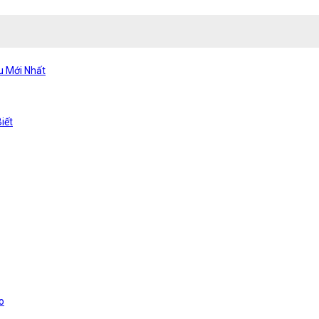
u Mới Nhất
iết
o