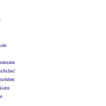
?
u này
Thoáng Đẹp
ng Ra Sao?
ng Nghiệp
ả Láng
an