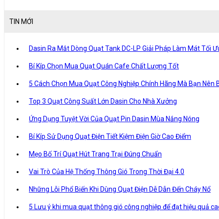
TIN MỚI
Dasin Ra Mắt Dòng Quạt Tank DC-LP Giải Pháp Làm Mát Tối Ư
Bí Kíp Chọn Mua Quạt Quán Cafe Chất Lượng Tốt
5 Cách Chọn Mua Quạt Công Nghiệp Chính Hãng Mà Bạn Nên B
Top 3 Quạt Công Suất Lớn Dasin Cho Nhà Xưởng
Ứng Dụng Tuyệt Vời Của Quạt Pin Dasin Mùa Nắng Nóng
Bí Kíp Sử Dụng Quạt Điện Tiết Kiệm Điện Giờ Cao Điểm
Mẹo Bố Trí Quạt Hút Trang Trại Đúng Chuẩn
Vai Trò Của Hệ Thống Thông Gió Trong Thời Đại 4.0
Những Lỗi Phổ Biến Khi Dùng Quạt Điện Dễ Dẫn Đến Cháy Nổ
5 Lưu ý khi mua quạt thông gió công nghiệp để đạt hiệu quả ca