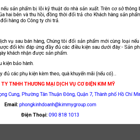
, nếu sản phẩm bị lỗi kỹ thuật do nhà sản xuất. Trên cơ sở thôn
của hai bên và thu hồi, đồng thời đổi trả cho Khách hàng sản ph
đổi hàng do Công ty chi trả.
ịch vụ sau bán hàng, Chúng tôi đổi sản phẩm mới cùng loại nế
 được đổi khi đáp ứng đầy đủ các điều kiện sau dưới đây:- Sản 
 ngày khách nhận được sản phẩm.
u kiện bảo hành.
y đủ các phụ kiện kèm theo, quà khuyến mãi (nếu có)…
TY TNHH THƯƠNG MẠI DỊCH VỤ CƠ ĐIỆN KIM MỸ
rọng Cung, Phường Tân Thuận Đông, Quận 7, Thành phố Hồ Chí Mi
Email:
phongkinhdoanh@kimmygroup.com
Điện Thoại:
090 818 1013