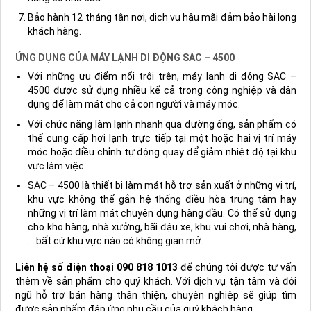
Bảo hành 12 tháng tận nơi, dịch vụ hậu mãi đảm bảo hài long
khách hàng.
ỨNG DỤNG CỦA MÁY LẠNH DI ĐỘNG SAC – 4500
Với những ưu điểm nổi trội trên, máy lạnh di động SAC –
4500 được sử dụng nhiều kể cả trong công nghiệp và dân
dụng để làm mát cho cả con người và máy móc.
Với chức năng làm lạnh nhanh qua đường ống, sản phẩm có
thể cung cấp hơi lạnh trực tiếp tại một hoặc hai vị trí máy
móc hoặc điều chỉnh tự động quay để giảm nhiệt độ tại khu
vực làm việc.
SAC – 4500 là thiết bị làm mát hỗ trợ sản xuất ở những vị trí,
khu vực không thể gắn hệ thống điều hòa trung tâm hay
những vị trí làm mát chuyên dụng hàng đầu. Có thể sử dụng
cho kho hàng, nhà xưởng, bãi đậu xe, khu vui chơi, nhà hàng,
… bất cứ khu vực nào có không gian mở.
Liên hệ số điện thoại 090 818 1013
để chúng tôi được tư vấn
thêm về sản phẩm cho quý khách. Với dịch vụ tận tâm và đội
ngũ hỗ trợ bán hàng thân thiện, chuyên nghiệp sẽ giúp tìm
được sản phẩm đáp ứng nhu cầu của quý khách hàng.