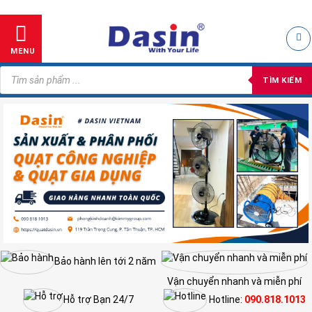
Skip
to
content
MENU
Tìm
kiếm
TÌM KIẾM
sản
phẩm
Bảo hành lên tới 2 năm
Vận chuyển nhanh và miễn phí
Hỗ trợ Bạn 24/7
Hotline:
090.818.1013