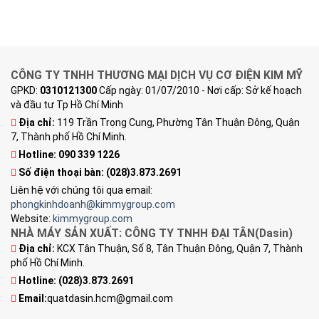
CÔNG TY TNHH THƯƠNG MẠI DỊCH VỤ CƠ ĐIỆN KIM MỸ
GPKD:
0310121300
Cấp ngày: 01/07/2010 - Nơi cấp: Sở kế hoạch
và đầu tư Tp Hồ Chí Minh
Địa chỉ:
119 Trần Trọng Cung, Phường Tân Thuận Đông, Quận
7, Thành phố Hồ Chí Minh.
Hotline: 090 339 1226
Số điện thoại bàn:
(028)3.873.2691
Liên hệ với chúng tôi qua email:
phongkinhdoanh@kimmygroup.com
Website:
kimmygroup.com
NHÀ MÁY SẢN XUẤT: CÔNG TY TNHH ĐẠI TÂN(Dasin)
Địa chỉ:
KCX Tân Thuận, Số 8, Tân Thuận Đông, Quận 7, Thành
phố Hồ Chí Minh.
Hotline:
(028)3.873.2691
Email:
quatdasin.hcm@gmail.com