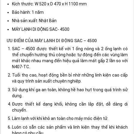
Kích thước: W 520 x D 470 x H 1100 mm
Bảo hành: 1 năm
Nhà sản xuất: Nhật Bản
MÁY LẠNH DI ĐỘNG SAC- 4500
ƯU ĐIỂM CỦA MÁY LẠNH DI ĐỘNG SAC – 4500
SAC – 4500 được thiết kế với 1 ống nóng và 2 ống lạnh có
thể chuyển hướng thủ công hoặc tự động đến các vùng làm
mát khác nhau mang đến hiệu quả làm mát gấp 2 lần so với
N407-TC.
Tuổi thọ cao, hoạt động bền bỉ nhờ những linh kiện cao cấp
và quy trình sản xuất chuyên nghiệp.
Sử dụng khí ga an toàn, không hề hao hụt trong quá trình sử
dụng.
Được thiết kế dạng khối, không cần lắp đặt, dễ dàng di
chuyển.
Làm lạnh với khí khô an toàn cho máy móc điện tử.
Luôn có sẵn các sản phẩm và linh kiện thay thế khi khách
hàng có nhu cầu.