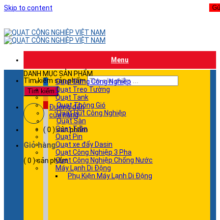
Skip to content
Menu
DANH MỤC SẢN PHẨM
Tìm kiếm sản phẩm
Quạt Đứng Công Nghiệp
Quạt Treo Tường
Tìm kiếm
Quạt Tank
Quạt Thông Gió
Đường đến
Quạt Hút Công Nghiệp
cửa hàng
Quạt Sàn
Quạt Trần
( 0 ) sản phẩm
Quạt Pin
Giỏ hàng
Quạt xe đẩy Dasin
Quạt Công Nghiệp 3 Pha
Quạt Công Nghiệp Chống Nước
( 0 ) sản phẩm
Máy Lạnh Di Động
Phụ Kiện Máy Lạnh Di Động