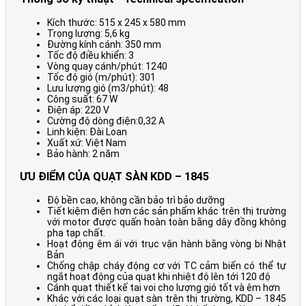
Kích thước: 515 x 245 x 580 mm
Trọng lượng: 5,6 kg
Đường kính cánh: 350 mm
Tốc độ điều khiển: 3
Vòng quay cánh/phút: 1240
Tốc độ gió (m/phút): 301
Lưu lượng gió (m3/phút): 48
Công suất: 67 W
Điện áp: 220 V
Cường độ dòng điện:0,32 A
Linh kiện: Đài Loan
Xuất xứ: Việt Nam
Bảo hành: 2 năm
ƯU ĐIỂM CỦA QUẠT SÀN KDD – 1845
Độ bền cao, không cần bảo trì bảo dưỡng
Tiết kiệm điện hơn các sản phẩm khác trên thị trường
với motor được quấn hoàn toàn bằng dây đồng không
pha tạp chất.
Hoạt động êm ái với trục vận hành bằng vòng bi Nhật
Bản
Chống chập cháy động cơ với TC cảm biến có thể tự
ngắt hoạt động của quạt khi nhiệt độ lên tới 120 độ
Cánh quạt thiết kế tai voi cho lượng gió tốt và êm hơn
Khác với các loại quạt sàn trên thị trường, KDD – 1845