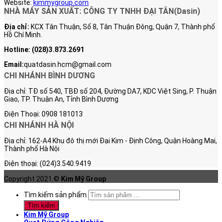
Website:
kimmygroup.com
NHÀ MÁY SẢN XUẤT: CÔNG TY TNHH ĐẠI TÂN(Dasin)
Địa chỉ:
KCX Tân Thuận, Số 8, Tân Thuận Đông, Quận 7, Thành phố
Hồ Chí Minh.
Hotline:
(028)3.873.2691
Email:
quatdasin.hcm@gmail.com
CHI NHÁNH BÌNH DƯƠNG
Địa chỉ: TĐ số 540, TBĐ số 204, Đường DA7, KDC Việt Sing, P. Thuận
Giao, TP. Thuận An, Tỉnh Bình Dương
Điện Thoại: 0908 181013
CHI NHÁNH HÀ NỘI
Địa chỉ: 162-A4 Khu đô thị mới Đại Kim - Định Công, Quận Hoàng Mai,
Thành phố Hà Nội
Điện thoại: (024)3.540.9419
Copyright 2021 ©
Kim Mỹ Group
Tìm kiếm sản phẩm
Tìm kiếm
Kim Mỹ Group