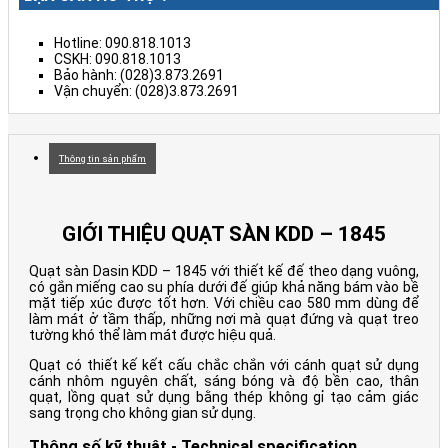
Hotline: 090.818.1013
CSKH: 090.818.1013
Bảo hành: (028)3.873.2691
Vận chuyển: (028)3.873.2691
Thông tin sản phẩm
GIỚI THIỆU QUẠT SÀN KDD – 1845
Quạt sàn Dasin KDD – 1845 với thiết kế đế theo dạng vuông,
có gắn miếng cao su phía dưới đế giúp khả năng bám vào bề
mặt tiếp xúc được tốt hơn. Với chiều cao 580 mm dùng để
làm mát ở tầm thấp, những nơi mà quạt đứng và quạt treo
tường khó thể làm mát được hiệu quả.
Quạt có thiết kế kết cấu chắc chắn với cánh quạt sử dụng
cánh nhôm nguyên chất, sáng bóng và độ bền cao, thân
quạt, lồng quạt sử dụng bằng thép không gỉ tạo cảm giác
sang trọng cho không gian sử dụng.
Thông số kỹ thuật - Technical specification