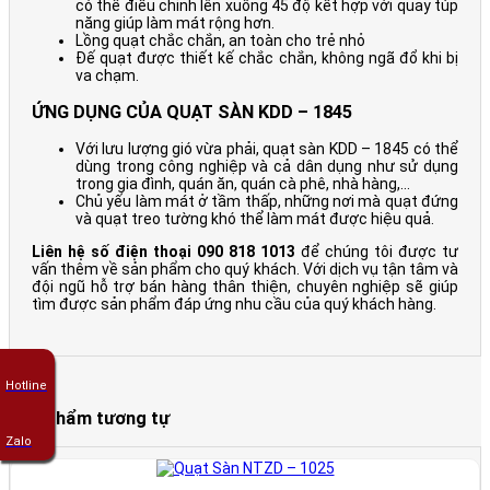
có thể điều chỉnh lên xuống 45 độ kết hợp với quay túp
năng giúp làm mát rộng hơn.
Lồng quạt chắc chắn, an toàn cho trẻ nhỏ
Đế quạt được thiết kế chắc chắn, không ngã đổ khi bị
va chạm.
ỨNG DỤNG CỦA QUẠT SÀN KDD – 1845
Với lưu lượng gió vừa phải, quạt sàn KDD – 1845 có thể
dùng trong công nghiệp và cả dân dụng như sử dụng
trong gia đình, quán ăn, quán cà phê, nhà hàng,…
Chủ yếu làm mát ở tầm thấp, những nơi mà quạt đứng
và quạt treo tường khó thể làm mát được hiệu quả.
Liên hệ số điện thoại 090 818 1013
để chúng tôi được tư
vấn thêm về sản phẩm cho quý khách. Với dịch vụ tận tâm và
đội ngũ hỗ trợ bán hàng thân thiện, chuyên nghiệp sẽ giúp
tìm được sản phẩm đáp ứng nhu cầu của quý khách hàng.
Hotline
Sản phẩm tương tự
Zalo