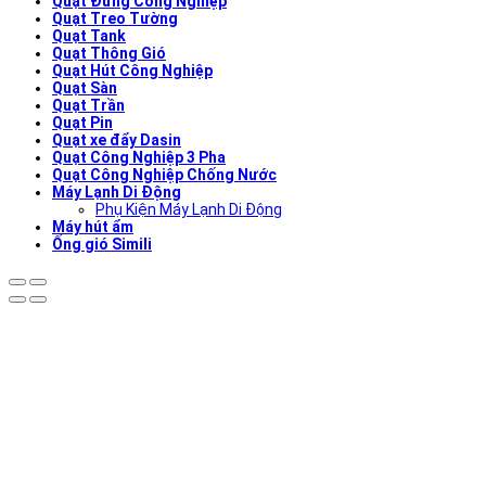
Quạt Đứng Công Nghiệp
Quạt Treo Tường
Quạt Tank
Quạt Thông Gió
Quạt Hút Công Nghiệp
Quạt Sàn
Quạt Trần
Quạt Pin
Quạt xe đẩy Dasin
Quạt Công Nghiệp 3 Pha
Quạt Công Nghiệp Chống Nước
Máy Lạnh Di Động
Phụ Kiện Máy Lạnh Di Động
Máy hút ẩm
Ống gió Simili