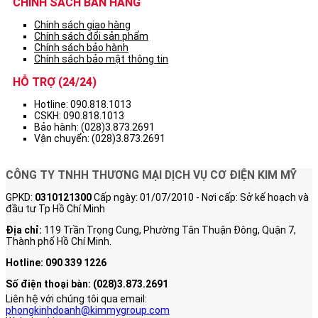
CHÍNH SÁCH BÁN HÀNG
Chính sách giao hàng
Chính sách đổi sản phẩm
Chính sách bảo hành
Chính sách bảo mật thông tin
HỖ TRỢ (24/24)
Hotline: 090.818.1013
CSKH: 090.818.1013
Bảo hành: (028)3.873.2691
Vận chuyển: (028)3.873.2691
CÔNG TY TNHH THƯƠNG MẠI DỊCH VỤ CƠ ĐIỆN KIM MỸ
GPKD:
0310121300
Cấp ngày: 01/07/2010 - Nơi cấp: Sở kế hoạch và
đầu tư Tp Hồ Chí Minh
Địa chỉ:
119 Trần Trọng Cung, Phường Tân Thuận Đông, Quận 7,
Thành phố Hồ Chí Minh.
Hotline: 090 339 1226
Số điện thoại bàn:
(028)3.873.2691
Liên hệ với chúng tôi qua email:
phongkinhdoanh@kimmygroup.com