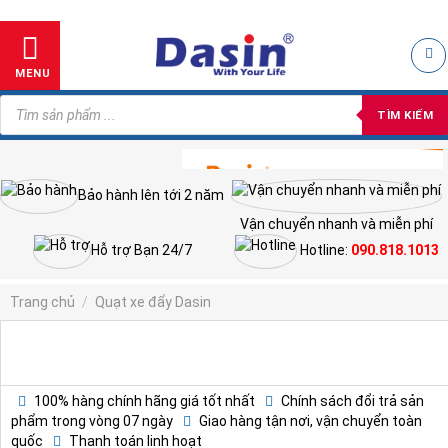
Skip
to
content
MENU
Tìm
kiếm
TÌM KIẾM
sản
phẩm
Bảo hành lên tới 2 năm
Vận chuyển nhanh và miễn phí
Hỗ trợ Bạn 24/7
Hotline:
090.818.1013