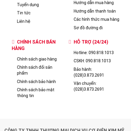
KIM MỸ - HÂN HẠNH ĐƯỢC PHỤC VỤ CÁC BẠN
VỀ CHÚNG TÔI
HỖ TRỢ KHÁCH
HÀNG
Giới thiệu công ty
Hướng dẫn mua hàng
Tuyển dụng
Hướng dẫn thanh toán
Tin tức
Các hình thức mua hàng
Liên hệ
Sơ đồ đường đi
CHÍNH SÁCH BÁN
HỖ TRỢ (24/24)
HÀNG
Hotline: 090.818.1013
Chính sách giao hàng
CSKH: 090.818.1013
Chính sách đổi sản
Bảo hành:
phẩm
(028)3.873.2691