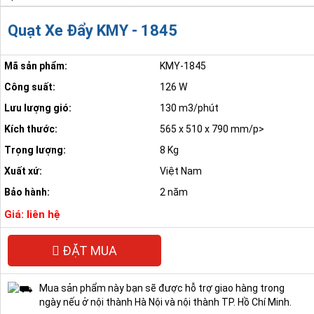
Trang chủ
/
Quạt xe đẩy Dasin
100% hàng chính hãng giá tốt nhất
Chính sách đổi trả sản
phẩm trong vòng 07 ngày
Giao hàng tận nơi, vận chuyển toàn
quốc
Thanh toán linh hoạt
Quạt Xe Đẩy KMY - 1845
Mã sản phẩm:
KMY-1845
Công suất:
126 W
Lưu lượng gió:
130 m3/phút
Kích thước:
565 x 510 x 790 mm/p>
Trọng lượng:
8 Kg
Xuất xứ:
Việt Nam