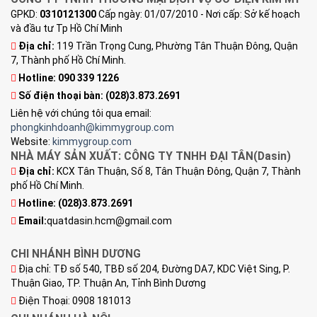
Chính sách bảo hành
Vận chuyển:
(028)3.873.2691
Chính sách bảo mật
thông tin
CÔNG TY TNHH THƯƠNG MẠI DỊCH VỤ CƠ ĐIỆN KIM MỸ
GPKD:
0310121300
Cấp ngày: 01/07/2010 - Nơi cấp: Sở kế hoạch
và đầu tư Tp Hồ Chí Minh
Địa chỉ:
119 Trần Trọng Cung, Phường Tân Thuận Đông, Quận
7, Thành phố Hồ Chí Minh.
Hotline: 090 339 1226
Số điện thoại bàn:
(028)3.873.2691
Liên hệ với chúng tôi qua email:
phongkinhdoanh@kimmygroup.com
Website:
kimmygroup.com
NHÀ MÁY SẢN XUẤT: CÔNG TY TNHH ĐẠI TÂN(Dasin)
Địa chỉ:
KCX Tân Thuận, Số 8, Tân Thuận Đông, Quận 7, Thành
phố Hồ Chí Minh.