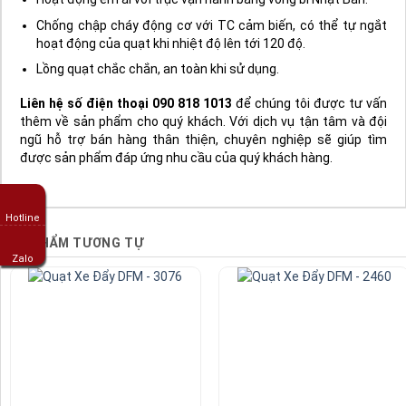
Ưu điểm của quạt xe đẩy KMY - 1845
Quạt có độ bền cao, không cần bảo trì bảo dưỡng thường
xuyên.
Bánh xe có gắn khóa cố định an toàn khi sử dụng
Tiết kiệm điện hơn các sản phẩm khác trên thị trường với
motor được quấn hoàn toàn bằng dây đồng không pha tạp
chất.
Hoạt động êm ái với trục vận hành bằng vòng bi Nhật Bản.
Chống chập cháy động cơ với TC cảm biến, có thể tự ngắt
hoạt động của quạt khi nhiệt độ lên tới 120 độ.
Hotline
Lồng quạt chắc chắn, an toàn khi sử dụng.
Zalo
Liên hệ số điện thoại 090 818 1013
để chúng tôi được tư vấn
thêm về sản phẩm cho quý khách. Với dịch vụ tận tâm và đội
ngũ hỗ trợ bán hàng thân thiện, chuyên nghiệp sẽ giúp tìm
được sản phẩm đáp ứng nhu cầu của quý khách hàng.
SẢN PHẨM TƯƠNG TỰ