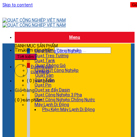
Skip to content
Menu
DANH MỤC SẢN PHẨM
Tìm kiếm sản phẩm
Quạt Đứng Công Nghiệp
Quạt Treo Tường
Tìm kiếm
Quạt Tank
Quạt Thông Gió
Đường đến
Quạt Hút Công Nghiệp
cửa hàng
Quạt Sàn
Quạt Trần
( 0 ) sản phẩm
Quạt Pin
Giỏ hàng
Quạt xe đẩy Dasin
Quạt Công Nghiệp 3 Pha
Quạt Công Nghiệp Chống Nước
( 0 ) sản phẩm
Máy Lạnh Di Động
Phụ Kiện Máy Lạnh Di Động