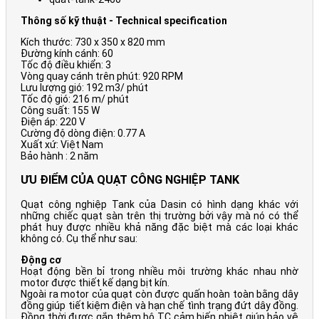
Thông số kỹ thuật - Technical specification
Kích thước: 730 x 350 x 820 mm
Đường kính cánh: 60
Tốc độ điều khiển: 3
Vòng quay cánh trên phút: 920 RPM
Lưu lượng gió: 192 m3/ phút
Tốc độ gió: 216 m/ phút
Công suất: 155 W
Điện áp: 220 V
Cường độ dòng điện: 0.77 A
Xuất xứ: Việt Nam
Bảo hành : 2 năm
ƯU ĐIỂM CỦA QUẠT CÔNG NGHIỆP TANK
Quạt công nghiệp Tank của Dasin có hình dạng khác với
những chiếc quạt sàn trên thị trường bởi vậy mà nó có thể
phát huy được nhiều khả năng đặc biệt mà các loại khác
không có. Cụ thể như sau:
Động cơ
Hoạt động bền bỉ trong nhiều môi trường khác nhau nhờ
motor được thiết kế dạng bịt kín.
Ngoài ra motor của quạt còn được quấn hoàn toàn bằng dây
đồng giúp tiết kiệm điện và hạn chế tình trạng đứt dây đồng.
Đồng thời được gắn thêm bộ TC cảm biến nhiệt giúp bảo vệ