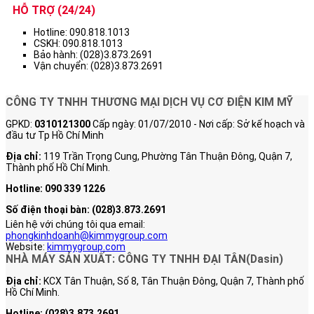
HỖ TRỢ (24/24)
Hotline: 090.818.1013
CSKH: 090.818.1013
Bảo hành: (028)3.873.2691
Vận chuyển: (028)3.873.2691
CÔNG TY TNHH THƯƠNG MẠI DỊCH VỤ CƠ ĐIỆN KIM MỸ
GPKD:
0310121300
Cấp ngày: 01/07/2010 - Nơi cấp: Sở kế hoạch và
đầu tư Tp Hồ Chí Minh
Địa chỉ:
119 Trần Trọng Cung, Phường Tân Thuận Đông, Quận 7,
Thành phố Hồ Chí Minh.
Hotline: 090 339 1226
Số điện thoại bàn:
(028)3.873.2691
Liên hệ với chúng tôi qua email:
phongkinhdoanh@kimmygroup.com
Website:
kimmygroup.com
NHÀ MÁY SẢN XUẤT: CÔNG TY TNHH ĐẠI TÂN(Dasin)
Địa chỉ:
KCX Tân Thuận, Số 8, Tân Thuận Đông, Quận 7, Thành phố
Hồ Chí Minh.
Hotline:
(028)3.873.2691