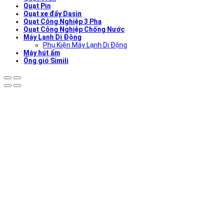
Quạt Pin
Quạt xe đẩy Dasin
Quạt Công Nghiệp 3 Pha
Quạt Công Nghiệp Chống Nước
Máy Lạnh Di Động
Phụ Kiện Máy Lạnh Di Động
Máy hút ẩm
Ống gió Simili