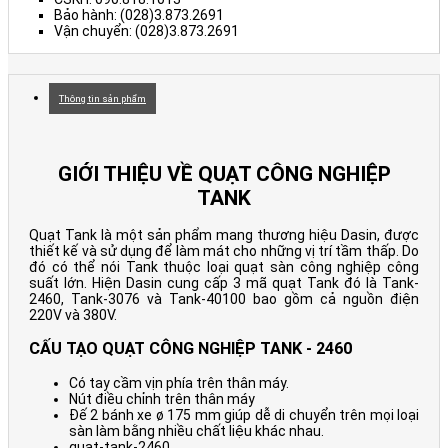
Bảo hành: (028)3.873.2691
Vận chuyển: (028)3.873.2691
Thông tin sản phẩm
GIỚI THIỆU VỀ QUẠT CÔNG NGHIỆP
TANK
Quạt Tank là một sản phẩm mang thương hiệu Dasin, được
thiết kế và sử dụng để làm mát cho những vị trí tầm thấp. Do
đó có thể nói Tank thuộc loại quạt sàn công nghiệp công
suất lớn. Hiện Dasin cung cấp 3 mã quạt Tank đó là Tank-
2460, Tank-3076 và Tank-40100 bao gồm cả nguồn điện
220V và 380V.
CẤU TẠO QUẠT CÔNG NGHIỆP TANK - 2460
Có tay cầm vịn phía trên thân máy.
Nút điều chỉnh trên thân máy
Đế 2 bánh xe ø 175 mm giúp dễ di chuyển trên mọi loại
sàn làm bằng nhiều chất liệu khác nhau.
quat-tank-2460