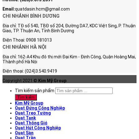
Email:
quatdasin.hcm@gmail.com
CHI NHÁNH BÌNH DƯƠNG
Địa chỉ: TĐ số 540, TBĐ số 204, Đường DA7, KDC Việt Sing, P. Thuận
Giao, TP. Thuận An, Tỉnh Bình Dương
Điện Thoại: 0908 181013
CHI NHÁNH HÀ NỘI
Địa chỉ: 162-A4 Khu đô thị mới Đại Kim - Định Công, Quận Hoàng Mai,
Thành phố Hà Nội
Điện thoại: (024)3.540.9419
Copyright 2021 ©
Kim Mỹ Group
Tìm kiếm sản phẩm
Tìm kiếm
Kim Mỹ Group
Quạt Đứng Công Nghiệp
Quạt Treo Tường
Quạt Tank
Quạt Thông Gió
Quạt Hút Công Nghiệp
Quạt Sàn
Quạt Trần