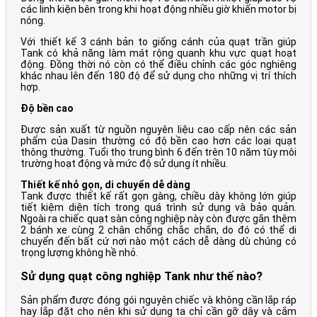
các linh kiện bên trong khi hoạt động nhiều giờ khiến motor bị
nóng.
Với thiết kế 3 cánh bản to giống cánh của quạt trần giúp
Tank có khả năng làm mát rộng quanh khu vực quạt hoạt
động. Đồng thời nó còn có thể điều chỉnh các góc nghiêng
khác nhau lên đến 180 độ để sử dụng cho những vị trí thích
hợp.
Độ bền cao
Được sản xuất từ nguồn nguyên liệu cao cấp nên các sản
phẩm của Dasin thường có độ bền cao hơn các loại quạt
thông thường. Tuổi thọ trung bình 6 đến trên 10 năm tùy môi
trường hoạt động và mức độ sử dụng ít nhiều.
Thiết kế nhỏ gọn, di chuyển dễ dàng
Tank được thiết kế rất gọn gàng, chiều dày không lớn giúp
tiết kiệm diện tích trong quá trình sử dụng và bảo quản.
Ngoài ra chiếc quạt sàn công nghiệp này còn được gắn thêm
2 bánh xe cùng 2 chân chống chắc chắn, do đó có thể di
chuyển đến bất cứ nơi nào một cách dễ dàng dù chúng có
trọng lượng không hề nhỏ.
Sử dụng quạt công nghiệp Tank như thế nào?
Sản phẩm được đóng gói nguyên chiếc và không cần lắp ráp
hay lắp đặt cho nên khi sử dụng ta chỉ cần gỡ dây và cắm