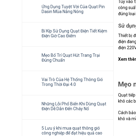
Tùy vào t
Ứng Dụng Tuyệt Vời Của Quạt Pin
công suấ
Dasin Mùa Nắng Nóng
đúng loại
Sử dụn
Bí Kíp Sử Dụng Quạt Điện Tiết Kiệm
Thiết bị 
Điện Giờ Cao Điểm
điện đang
điện 220
Mẹo Bố Trí Quạt Hút Trang Trại
Xem thêm
Đúng Chuẩn
Vai Trò Của Hệ Thống Thông Gió
Mẹo n
Trong Thời Đại 4.0
Quạt tiếp
khô các b
Những Lỗi Phổ Biến Khi Dùng Quạt
Điện Dễ Dẫn Đến Cháy Nổ
Cách bảo 
khô và mề
5 Lưu ý khi mua quạt thông gió
công nghiệp để đạt hiệu quả cao