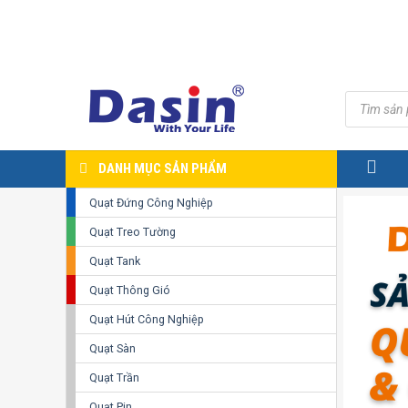
Skip
to
content
Tìm
kiếm
sản
phẩm
DANH MỤC SẢN PHẨM
Quạt Đứng Công Nghiệp
Quạt Treo Tường
Quạt Tank
Quạt Thông Gió
Quạt Hút Công Nghiệp
Quạt Sàn
Quạt Trần
Quạt Pin