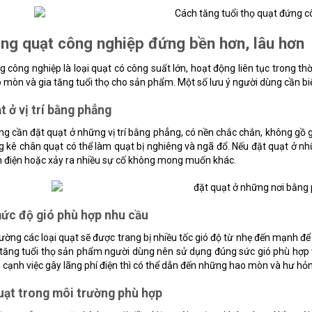
ng quạt công nghiệp đứng bền hơn, lâu hơn
 công nghiệp là loại quạt có công suất lớn, hoạt động liên tục trong thờ
 mòn và gia tăng tuổi thọ cho sản phẩm. Một số lưu ý người dùng cần biế
t ở vị trí bằng phẳng
ng cần đặt quạt ở những vị trí bằng phẳng, có nền chắc chắn, không gồ
g kê chân quạt có thể làm quạt bị nghiêng và ngã đổ. Nếu đặt quạt ở n
 điện hoặc xảy ra nhiều sự cố không mong muốn khác.
c độ gió phù hợp nhu cầu​
ờng các loại quạt sẽ được trang bị nhiều tốc gió độ từ nhẹ đến mạnh đ
 tăng tuổi thọ sản phẩm người dùng nên sử dụng đúng sức gió phù hợp
 cạnh việc gây lãng phí điện thì có thể dẫn đến những hao mòn và hư hỏn
uạt trong môi trường phù hợp