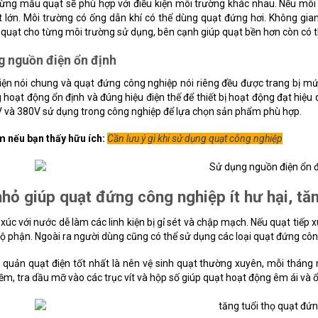
ừng mẫu quạt sẽ phù hợp với điều kiện môi trường khác nhau. Nếu môi 
t lớn. Môi trường có ống dẫn khí có thể dùng quạt đứng hơi. Không gi
 quạt cho từng môi trường sử dụng, bên cạnh giúp quạt bền hơn còn có thể
g nguồn điện ổn định
điện nói chung và quạt đứng công nghiệp nói riêng đều được trang bị 
 hoạt động ổn định và đúng hiệu điện thế để thiết bị hoạt động đạt hiệu
V và 380V sử dụng trong công nghiệp để lựa chọn sản phẩm phù hợp.
 nếu bạn thấy hữu ích:
Cần lưu ý gì khi sử dụng quạt công nghiệp
hỏ giúp quạt đứng công nghiệp ít hư hại, tăn
 xúc với nước dễ làm các linh kiện bị gỉ sét và chập mạch. Nếu quạt tiếp 
ộ phận. Ngoài ra người dùng cũng có thể sử dụng các loại quạt đứng côn
quản quạt điện tốt nhất là nên vệ sinh quạt thường xuyên, mỗi tháng n
m, tra dầu mỡ vào các trục vít và hộp số giúp quạt hoạt động êm ái và ổ