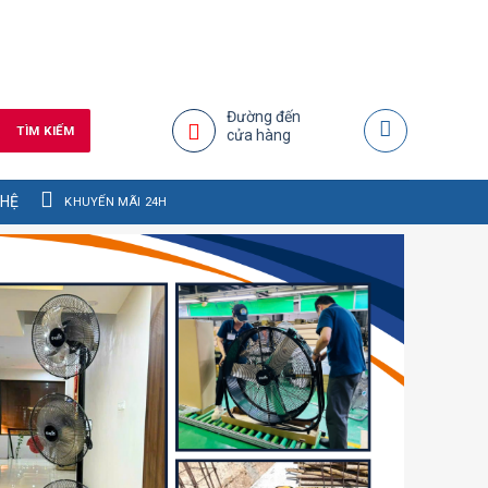
Đường đến
TÌM KIẾM
cửa hàng
INE 090 818 1013 ĐỂ ĐƯỢC TƯ VẤN & BÁO GIÁ NHANH CHÓNG.
KHUYẾN MÃI 24H