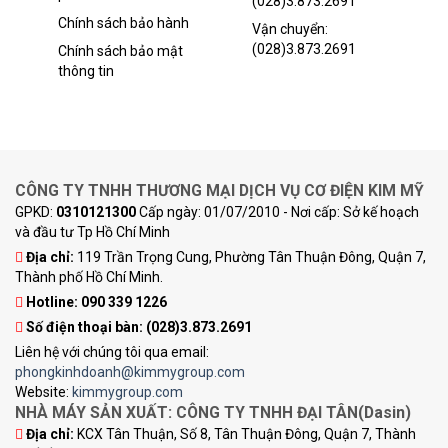
(028)3.873.2691
Chính sách bảo hành
Vận chuyển:
(028)3.873.2691
Chính sách bảo mật
thông tin
CÔNG TY TNHH THƯƠNG MẠI DỊCH VỤ CƠ ĐIỆN KIM MỸ
GPKD:
0310121300
Cấp ngày: 01/07/2010 - Nơi cấp: Sở kế hoạch
và đầu tư Tp Hồ Chí Minh
Địa chỉ:
119 Trần Trọng Cung, Phường Tân Thuận Đông, Quận 7,
Thành phố Hồ Chí Minh.
Hotline: 090 339 1226
Số điện thoại bàn:
(028)3.873.2691
Liên hệ với chúng tôi qua email:
phongkinhdoanh@kimmygroup.com
Website:
kimmygroup.com
NHÀ MÁY SẢN XUẤT: CÔNG TY TNHH ĐẠI TÂN(Dasin)
Địa chỉ:
KCX Tân Thuận, Số 8, Tân Thuận Đông, Quận 7, Thành