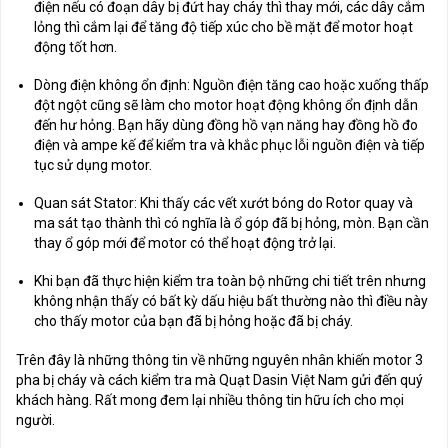
điện nếu có đoạn dây bị đứt hay cháy thì thay mới, các dây cắm
lỏng thì cắm lại để tăng độ tiếp xúc cho bề mặt để motor hoạt
động tốt hơn.
Dòng điện không ổn định: Nguồn điện tăng cao hoặc xuống thấp
đột ngột cũng sẽ làm cho motor hoạt động không ổn định dẫn
đến hư hỏng. Bạn hãy dùng đồng hồ vạn năng hay đồng hồ đo
điện và ampe kế để kiểm tra và khắc phục lỗi nguồn điện và tiếp
tục sử dụng motor.
Quan sát Stator: Khi thấy các vết xướt bóng do Rotor quay và
ma sát tạo thành thì có nghĩa là ổ góp đã bị hỏng, mòn. Bạn cần
thay ổ góp mới để motor có thể hoạt động trở lại.
Khi bạn đã thực hiện kiểm tra toàn bộ những chi tiết trên nhưng
không nhận thấy có bất kỳ dấu hiệu bất thường nào thì điều này
cho thấy motor của bạn đã bị hỏng hoặc đã bị cháy.
Trên đây là những thông tin về những nguyên nhân khiến motor 3
pha bị cháy và cách kiểm tra mà Quạt Dasin Việt Nam gửi đến quý
khách hàng. Rất mong đem lại nhiều thông tin hữu ích cho mọi
người.