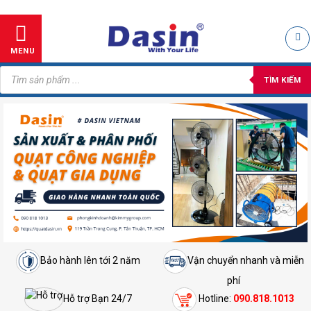
Skip
to
content
MENU
Tìm
kiếm
TÌM KIẾM
sản
phẩm
Bảo hành lên tới 2 năm
Vận chuyển nhanh và miễn
phí
Hỗ trợ Bạn 24/7
Hotline:
090.818.1013