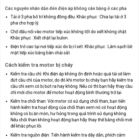
Các nguyên nhân dẫn đến điện áp không cân bằng ở các pha
Tải ở 3 pha bố trí không đồng đều. Khắc phục : Chia lại tải ở 3
pha cho hợp lý.
Chổ đấu nối vào motor tiếp xúc không tốt do xiết không chặt.
Khắc phục : Xiết chặt lại bulon.
Điện trở cao tại nơi tiếp xúc do bị rỉ sét. Khắc phục : Làm sạch bề
mặt tiếp xúc bằng bàn chải sắt.
Cách kiểm tra motor bị cháy
Kiểm tra cầu chì: Khi điện áp không ổn định hoặc quá tải sẽ làm
đứt cầu chì của motor, do đó khi motor bị cháy bạn hãy kiểm tra
cầu chì xem có bị bứt ra hay không. Nếu có thì bạn hãy thay cầu
chì mới cho motor để motor hoạt động bình thường trở lại.
Kiểm tra chổi than: Với motor có sử dụng chổi than, bạn tiến
hành kiểm tra hoạt động của chổi than xem nó có hoạt động
không có bị ăn mòn, hư hỏng trong quá trình sử dụng không.
Nếu chổi than không hoạt động bạn hãy thay thế bằng chổi mới
để khắc phục lỗi.
Kiểm tra nguồn điện: Tiến hành kiểm tra dây dẫn, phích cắm