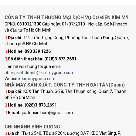
CÔNG TY TNHH THƯƠNG MẠI DỊCH VỤ CƠ ĐIỆN KIM MỸ
GPKD:
0310121300
Cấp ngày: 01/07/2010 - Nơi cấp: Sở kế hoạch
và đầu tư Tp Hồ Chí Minh
Địa chỉ:
119 Trần Trọng Cung, Phường Tân Thuận Đông, Quận 7,
Thành phố Hồ Chí Minh.
Hotline: 090 339 1226
Số điện thoại bàn:
(028)3.873.2691
Liên hệ với chúng tôi qua email:
phongkinhdoanh@kimmygroup.com
Website:
kimmygroup.com
NHÀ MÁY SẢN XUẤT: CÔNG TY TNHH ĐẠI TÂN(Dasin)
Địa chỉ:
KCX Tân Thuận, Số 8, Tân Thuận Đông, Quận 7, Thành
phố Hồ Chí Minh.
Hotline:
(028)3.873.2691
Email:
quatdasin.hcm@gmail.com
CHI NHÁNH BÌNH DƯƠNG
Địa chỉ: TĐ số 540, TBĐ số 204, Đường DA7, KDC Việt Sing, P.