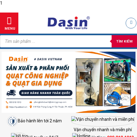
1
Skip
to
content
MENU
Tìm
kiếm
TÌM KIẾM
sản
phẩm
Bảo hành lên tới 2 năm
Vận chuyển nhanh và miễn phí